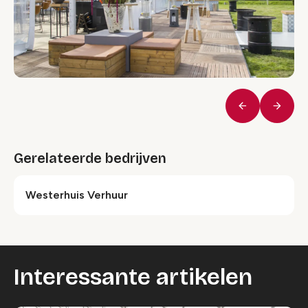
Vorige
Volge
Gerelateerde bedrijven
Westerhuis Verhuur
Interessante artikelen