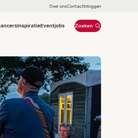
Over ons
Contact
Inloggen
lancers
Inspiratie
Eventjobs
Zoeken