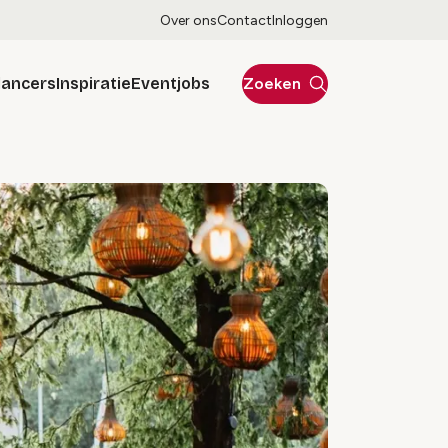
Over ons
Contact
Inloggen
lancers
Inspiratie
Eventjobs
Zoeken