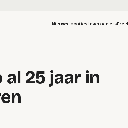
Nieuws
Locaties
Leveranciers
Free
al 25 jaar in
ren