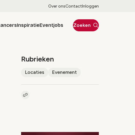
Over ons
Contact
Inloggen
lancers
Inspiratie
Eventjobs
Zoeken
Rubrieken
Locaties
Evenement
Kopieer link naar artikel
Link