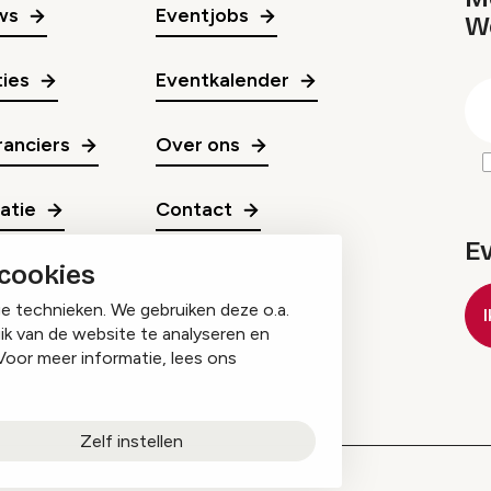
ws
Eventjobs
W
gr
ies
Eventkalender
E
m
anciers
Over ons
ratie
Contact
E
 cookies
ge technieken. We gebruiken deze o.a.
ik van de website te analyseren en
Voor meer informatie, lees ons
Zelf instellen