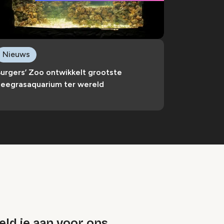
Nieuws
urgers’ Zoo ontwikkelt grootste
zeegrasaquarium ter wereld
ld je aan voor ons