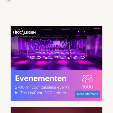
Kopieer link naar artikel
Link