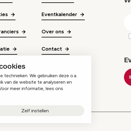
W
gr
ies
Eventkalender
E
m
anciers
Over ons
ratie
Contact
E
 cookies
ge technieken. We gebruiken deze o.a.
ik van de website te analyseren en
Voor meer informatie, lees ons
Zelf instellen