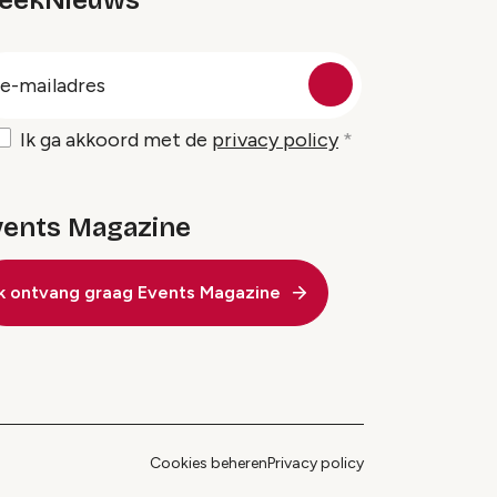
eekNieuws
oep
-
ailadres
Ik ga akkoord met de
privacy policy
vents Magazine
Ik ontvang graag Events Magazine
Cookies beheren
Privacy policy