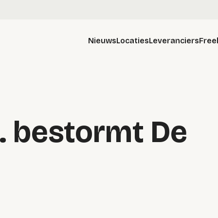
Nieuws
Locaties
Leveranciers
Free
. bestormt De