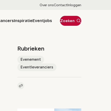
Over ons
Contact
Inloggen
lancers
Inspiratie
Eventjobs
Zoeken
Rubrieken
Evenement
Eventleveranciers
Kopieer link naar artikel
Link