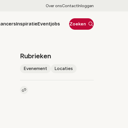
Over ons
Contact
Inloggen
lancers
Inspiratie
Eventjobs
Zoeken
Rubrieken
Evenement
Locaties
Kopieer link naar artikel
Link