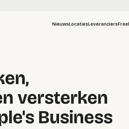
Nieuws
Locaties
Leveranciers
Free
en,
en versterken
ple's Business