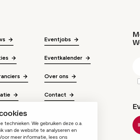
Me
ws
Eventjobs
W
gr
ies
Eventkalender
E
m
anciers
Over ons
ratie
Contact
E
 cookies
ge technieken. We gebruiken deze o.a.
ik van de website te analyseren en
Voor meer informatie, lees ons