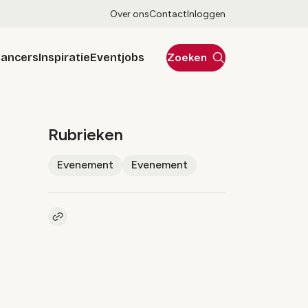
Over ons
Contact
Inloggen
lancers
Inspiratie
Eventjobs
Zoeken
Rubrieken
Evenement
Evenement
Kopieer link naar artikel
Link