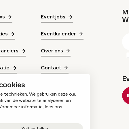
Me
ws
Eventjobs
W
gr
ies
Eventkalender
E
m
anciers
Over ons
ratie
Contact
E
 cookies
ge technieken. We gebruiken deze o.a.
ik van de website te analyseren en
Voor meer informatie, lees ons
Zelf instellen