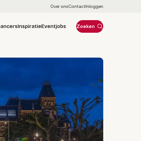
Over ons
Contact
Inloggen
lancers
Inspiratie
Eventjobs
Zoeken