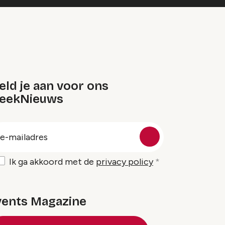
ld je aan voor ons
eekNieuws
oep
-
ailadres
Ik ga akkoord met de
privacy policy
vents Magazine