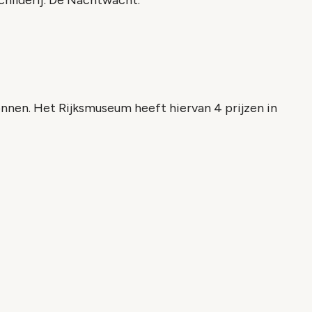
hilderij: De Nachtwacht.
onnen. Het Rijksmuseum heeft hiervan 4 prijzen in
: