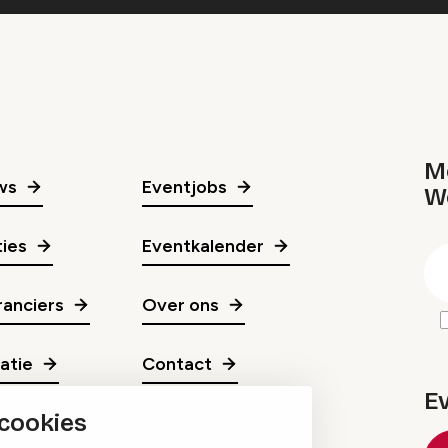
Me
ws
Eventjobs
W
gr
ies
Eventkalender
E
m
anciers
Over ons
ratie
Contact
E
 cookies