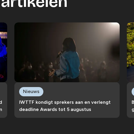
artikelen
Nieuws
d
IWTTF kondigt sprekers aan en verlengt
B
m
deadline Awards tot 5 augustus
g