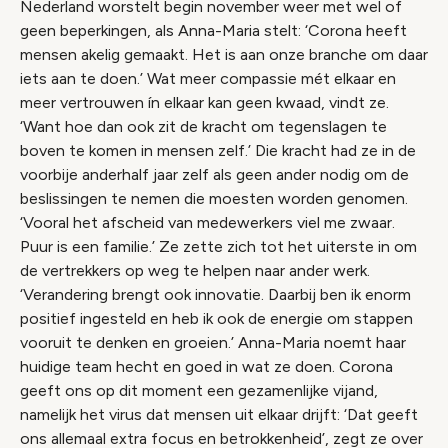
Nederland worstelt begin november weer met wel of
geen beperkingen, als Anna-Maria stelt: ‘Corona heeft
mensen akelig gemaakt. Het is aan onze branche om daar
iets aan te doen.’ Wat meer compassie mét elkaar en
meer vertrouwen ín elkaar kan geen kwaad, vindt ze.
‘Want hoe dan ook zit de kracht om tegenslagen te
boven te komen in mensen zelf.’ Die kracht had ze in de
voorbije anderhalf jaar zelf als geen ander nodig om de
beslissingen te nemen die moesten worden genomen.
‘Vooral het afscheid van medewerkers viel me zwaar.
Puur is een familie.’ Ze zette zich tot het uiterste in om
de vertrekkers op weg te helpen naar ander werk.
‘Verandering brengt ook innovatie. Daarbij ben ik enorm
positief ingesteld en heb ik ook de energie om stappen
vooruit te denken en groeien.’ Anna-Maria noemt haar
huidige team hecht en goed in wat ze doen. Corona
geeft ons op dit moment een gezamenlijke vijand,
namelijk het virus dat mensen uit elkaar drijft: ‘Dat geeft
ons allemaal extra focus en betrokkenheid’, zegt ze over