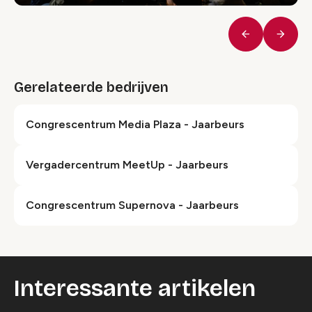
Vorige
Volge
Gerelateerde bedrijven
Congrescentrum Media Plaza - Jaarbeurs
Ver­ga­der­centrum MeetUp - Jaarbeurs
Congrescentrum Supernova - Jaarbeurs
Interessante artikelen