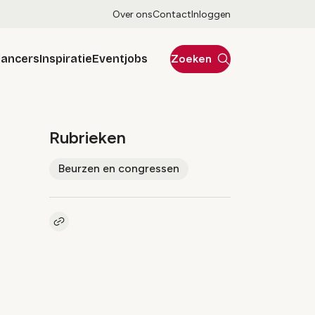
Over ons
Contact
Inloggen
lancers
Inspiratie
Eventjobs
Zoeken
Rubrieken
Beurzen en congressen
Kopieer link naar artikel
Link