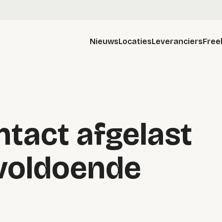
Nieuws
Locaties
Leveranciers
Free
tact afgelast
voldoende