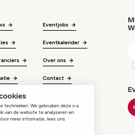
Me
ws
Eventjobs
W
gr
ies
Eventkalender
E
m
anciers
Over ons
ratie
Contact
E
 cookies
ge technieken. We gebruiken deze o.a.
ik van de website te analyseren en
Voor meer informatie, lees ons