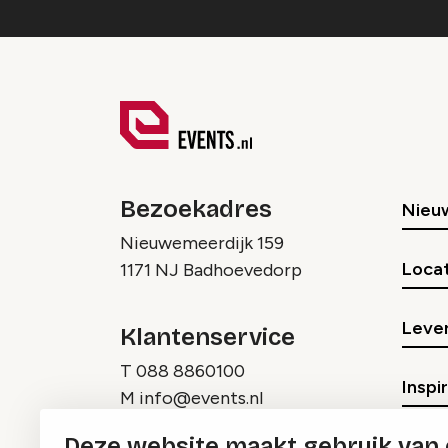
Bezoekadres
Nieu
Nieuwemeerdijk 159
Locat
1171 NJ Badhoevedorp
Lever
Klantenservice
T
088 8860100
Inspi
M
info@events.nl
Deze website maakt gebruik van