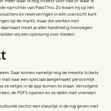
t meer waar ik nog tickets voor had of waar ik
ede-oprichter van PassThru. Zo kwam hij op het
, vouchers en reserveringen in één overzicht kunt
singen op de markt, maar die werken niet
 daarnaast moet je alles handmatig toevoegen.
 wilden wij een oplossing voor bieden.'
t
teem. Daar komen namelijk nog de meeste tickets
je mail naar een speciaal aangemaakt persoonlijk
a ze netjes in de app komen te staan. Vervolgens
werken, de PDF’s openen en ze delen met vrienden.
culturele sector een steuntje in de rug geven met