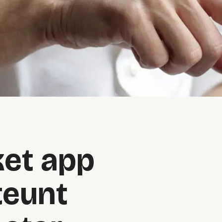
ket app
teunt