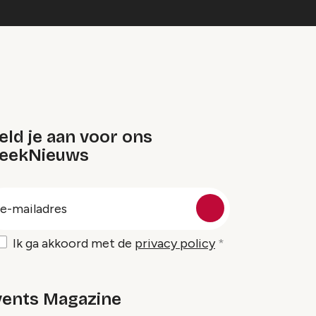
ld je aan voor ons
eekNieuws
oep
-
ailadres
Ik ga akkoord met de
privacy policy
vents Magazine