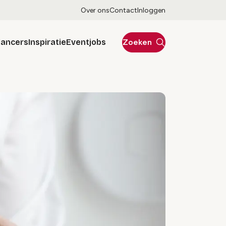
Over ons
Contact
Inloggen
lancers
Inspiratie
Eventjobs
Zoeken