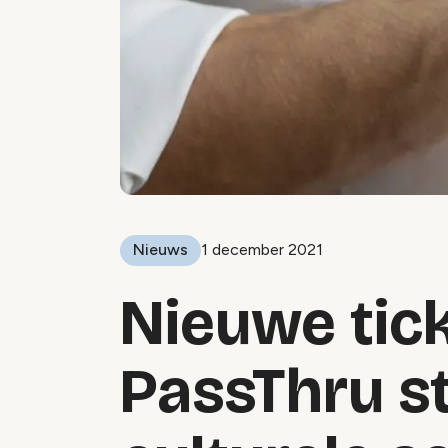
Nieuws
1 december 2021
Nieuwe tic
PassThru s