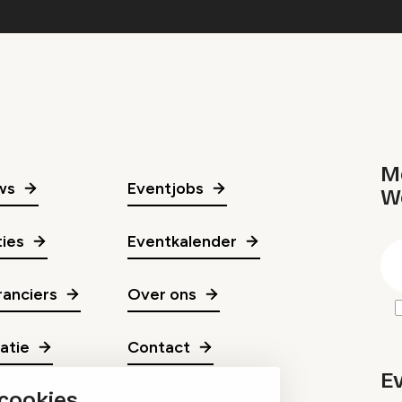
Me
ws
Eventjobs
W
gr
ies
Eventkalender
E
m
anciers
Over ons
ratie
Contact
E
 cookies