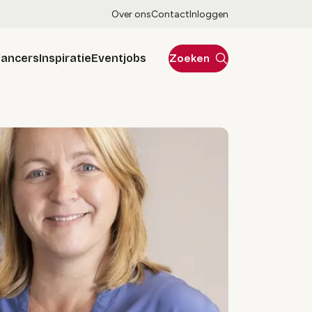
Over ons
Contact
Inloggen
lancers
Inspiratie
Eventjobs
Zoeken