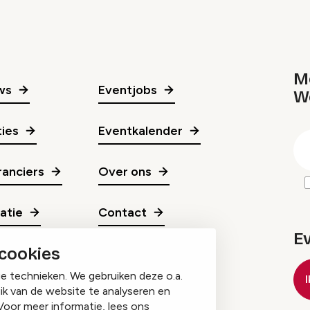
Me
ws
Eventjobs
W
gr
ies
Eventkalender
E
m
anciers
Over ons
ratie
Contact
E
 cookies
ge technieken. We gebruiken deze o.a.
ik van de website te analyseren en
Voor meer informatie, lees ons