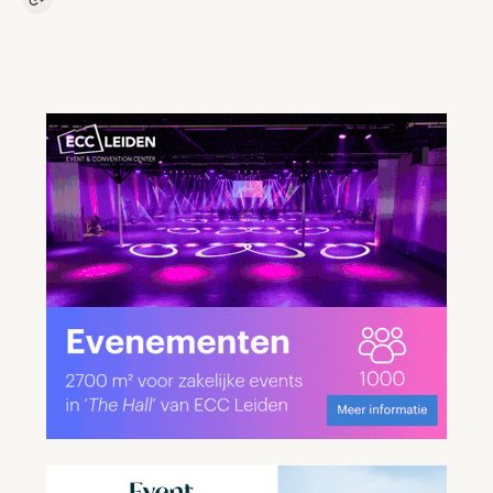
Kopieer link naar artikel
Link