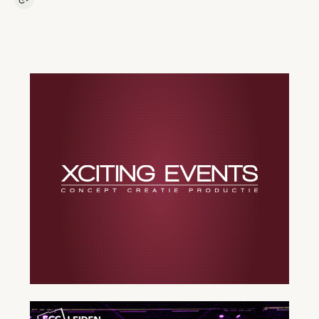
Kopieer link naar artikel
Link