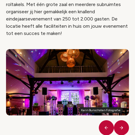
roltakels. Met één grote zaal en meerdere subruimtes
organiseer jij hier gemakkelijk een knallend
eindejaarsevenement van 250 tot 2.000 gasten. De
locatie heeft alle faciliteiten in huis om jouw evenement
tot een succes te maken!
Karin Bunschoten Fotografie
Vorige
Volge