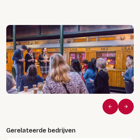
Vorige
Volge
Gerelateerde bedrijven