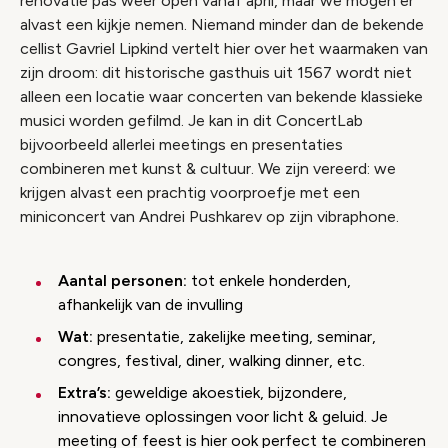
renovatie pas weer open vanaf april, maar we mogen er
alvast een kijkje nemen. Niemand minder dan de bekende
cellist Gavriel Lipkind vertelt hier over het waarmaken van
zijn droom: dit historische gasthuis uit 1567 wordt niet
alleen een locatie waar concerten van bekende klassieke
musici worden gefilmd. Je kan in dit
ConcertLab
bijvoorbeeld allerlei meetings en presentaties
combineren met kunst & cultuur. We zijn vereerd: we
krijgen alvast een prachtig voorproefje met een
miniconcert van Andrei Pushkarev op zijn vibraphone.
Aantal personen:
tot enkele honderden,
afhankelijk van de invulling
Wat:
presentatie, zakelijke meeting, seminar,
congres, festival, diner, walking dinner, etc.
Extra’s:
geweldige akoestiek, bijzondere,
innovatieve oplossingen voor licht & geluid. Je
meeting of feest is hier ook perfect te combineren