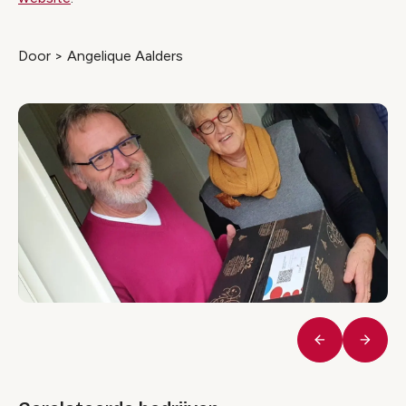
Door > Angelique Aalders
Vorige
Volge