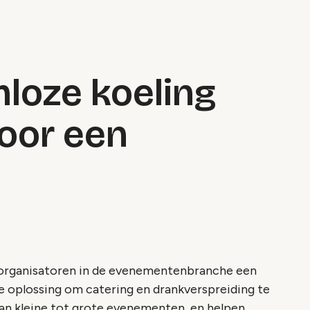
loze koeling
oor een
 organisatoren in de evenementenbranche een
ve oplossing om catering en drankverspreiding te
 van kleine tot grote evenementen, en helpen