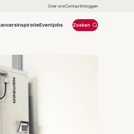
Over ons
Contact
Inloggen
lancers
Inspiratie
Eventjobs
Zoeken