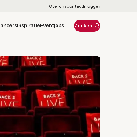
Over ons
Contact
Inloggen
lancers
Inspiratie
Eventjobs
Zoeken