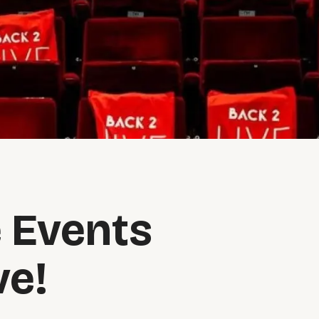
e Events
ve!