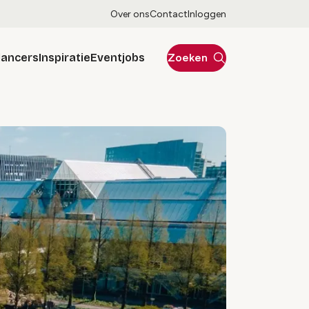
Over ons
Contact
Inloggen
lancers
Inspiratie
Eventjobs
Zoeken