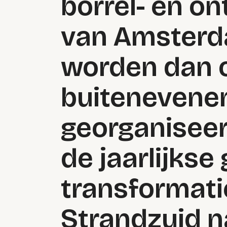
borrel- en o
van Amsterda
worden dan 
buiteneven
georganiseerd
de jaarlijkse
transformati
Strandzuid n