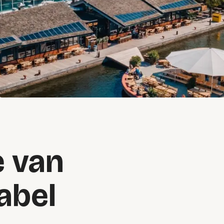
e van
abel