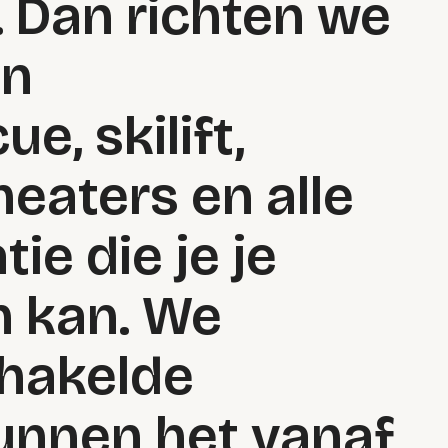
. Dan richten we
en
e, skilift,
heaters en alle
ie die je je
 kan. We
hakelde
unnen het vanaf