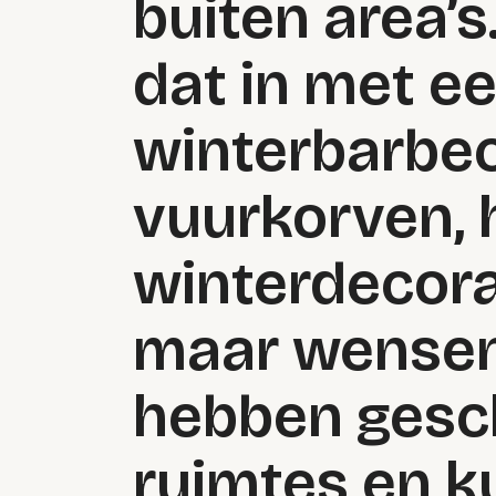
buiten area’s
dat in met e
winterbarbecu
vuurkorven, 
winterdecorat
maar wensen
hebben gesc
ruimtes en k