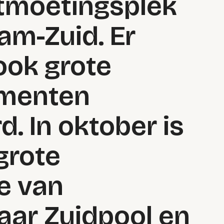
ntmoetingsplek
m-Zuid. Er
ook grote
ementen
. In oktober is
 grote
e van
aar Zuidpool en