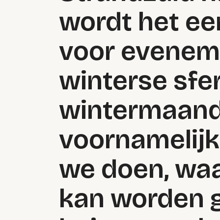
wordt het een
voor evenem
winterse sfer
wintermaand
voornamelij
we doen, waa
kan worden 