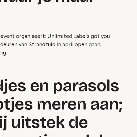
 event organiseert:
Unlimited Label’s got you
deuren van Strandzuid in april open gaan,
dig.
jes en parasols
otjes meren aan;
ij uitstek de