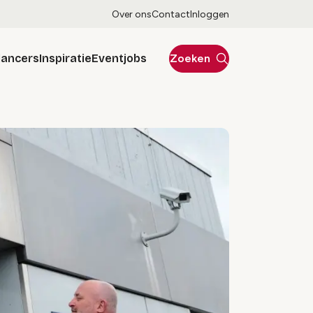
Over ons
Contact
Inloggen
lancers
Inspiratie
Eventjobs
Zoeken