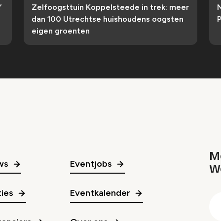
’
Zelfoogsttuin Koppelsteede in trek: meer
dan 100 Utrechtse huishoudens oogsten
P
eigen groenten
Me
ws
Eventjobs
W
gr
ies
Eventkalender
E
m