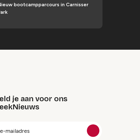
Nieuw bootcampparcours in Carnisser
ark
ld je aan voor ons
eekNieuws
oep
-
ailadres