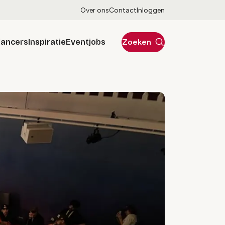
Over ons
Contact
Inloggen
lancers
Inspiratie
Eventjobs
Zoeken