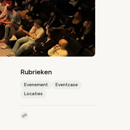
Rubrieken
Evenement
Eventcase
Locaties
Kopieer link naar artikel
Link