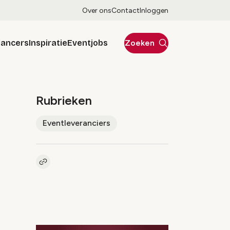
Over ons
Contact
Inloggen
lancers
Inspiratie
Eventjobs
Zoeken
Rubrieken
Eventleveranciers
Kopieer link naar artikel
Link