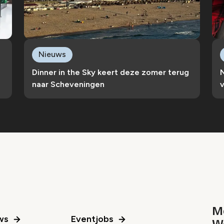
Nieuws
e
Dinner in the Sky keert deze zomer terug
naar Scheveningen
v
Me
ws
Eventjobs