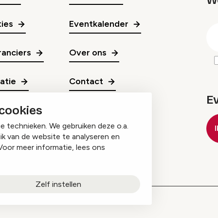
W
gr
ies
Eventkalender
E
m
anciers
Over ons
ratie
Contact
E
 cookies
ge technieken. We gebruiken deze o.a.
ik van de website te analyseren en
Voor meer informatie, lees ons
Zelf instellen