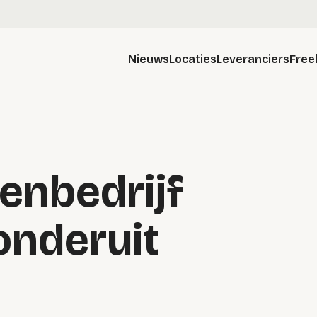
Nieuws
Locaties
Leveranciers
Free
nbedrijf
onderuit