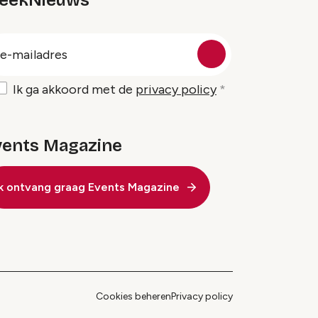
eekNieuws
oep
-
ailadres
Ik ga akkoord met de
privacy policy
vents Magazine
Ik ontvang graag Events Magazine
Cookies beheren
Privacy policy