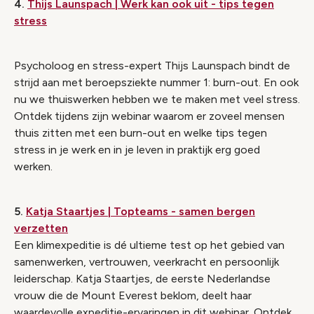
4.
Thijs Launspach | Werk kan ook uit - tips tegen
stress
Psycholoog en stress-expert Thijs Launspach bindt de
strijd aan met beroepsziekte nummer 1: burn-out. En ook
nu we thuiswerken hebben we te maken met veel stress.
Ontdek tijdens zijn webinar waarom er zoveel mensen
thuis zitten met een burn-out en welke tips tegen
stress in je werk en in je leven in praktijk erg goed
werken.
5.
Katja Staartjes | Topteams - samen bergen
verzetten
Een klimexpeditie is dé ultieme test op het gebied van
samenwerken, vertrouwen, veerkracht en persoonlijk
leiderschap. Katja Staartjes, de eerste Nederlandse
vrouw die de Mount Everest beklom, deelt haar
waardevolle expeditie-ervaringen in dit webinar. Ontdek