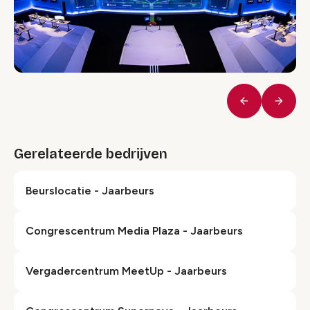
Vorige
Volge
Gerelateerde bedrijven
Beurslocatie - Jaarbeurs
Congrescentrum Media Plaza - Jaarbeurs
Ver­ga­der­centrum MeetUp - Jaarbeurs