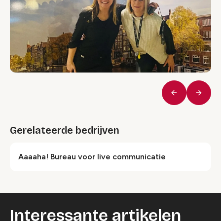
Vorige
Volge
Gerelateerde bedrijven
Aaaaha! Bureau voor live communicatie
Interessante artikelen