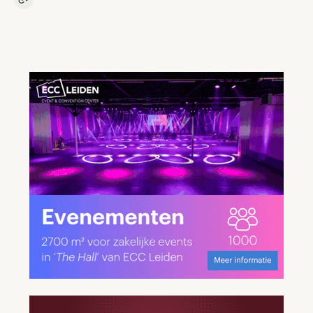
Kopieer link naar artikel
Link