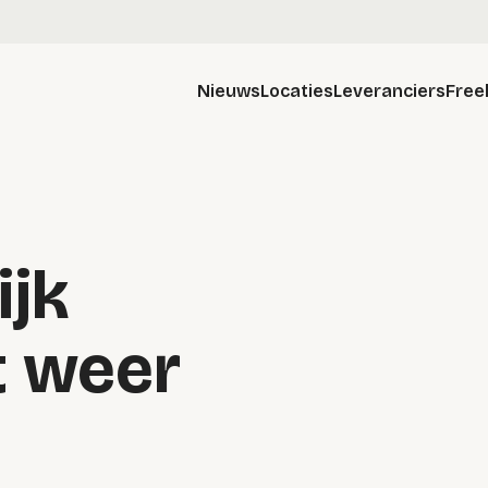
Nieuws
Locaties
Leveranciers
Free
ijk
t weer