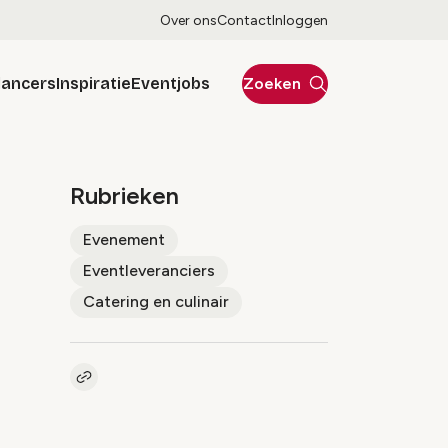
Over ons
Contact
Inloggen
lancers
Inspiratie
Eventjobs
Zoeken
Rubrieken
Evenement
Eventleveranciers
Catering en culinair
Kopieer link naar artikel
Link