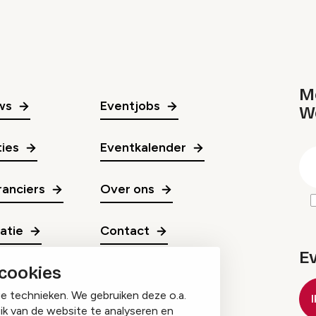
Me
ws
Eventjobs
W
gr
ies
Eventkalender
E
m
anciers
Over ons
ratie
Contact
E
 cookies
ge technieken. We gebruiken deze o.a.
ik van de website te analyseren en