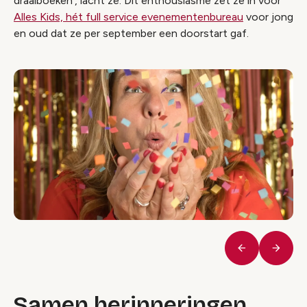
draaiboeken’, lacht ze. Dit enthousiasme zet ze in voor
Alles Kids, hét full service evenementenbureau
voor jong
en oud dat ze per september een doorstart gaf.
Vorige
Volge
Samen herinneringen