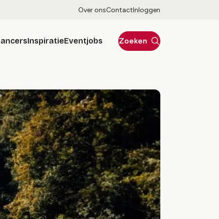
Over ons
Contact
Inloggen
lancers
Inspiratie
Eventjobs
Zoeken