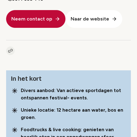
Neem contact op
Naar de website
Kopieer link naar pagina
Link
In het kort
Divers aanbod: Van actieve sportdagen tot
ontspannen festival- events.
Unieke locatie: 12 hectare aan water, bos en
groen.
Foodtrucks & live cooking: genieten van
heerlijk eten in een ongedwongen sfeer.