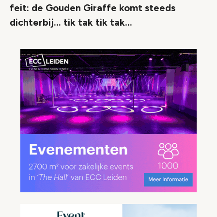
feit: de Gouden Giraffe komt steeds
dichterbij… tik tak tik tak…