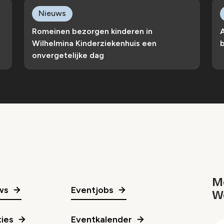
Nieuws
Romeinen bezorgen kinderen in
Wilhelmina Kinderziekenhuis een
b
onvergetelijke dag
Me
ws
Eventjobs
W
gr
ies
Eventkalender