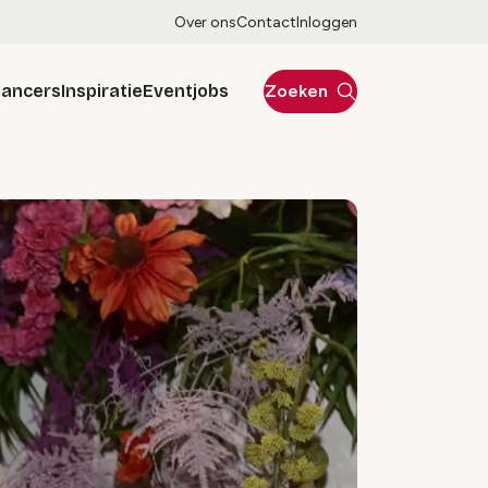
Over ons
Contact
Inloggen
lancers
Inspiratie
Eventjobs
Zoeken