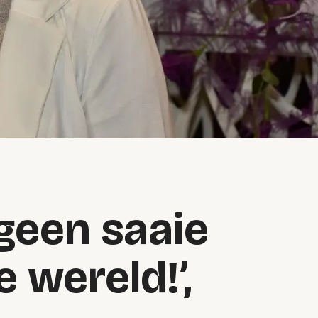
 geen saaie
 wereld!’,