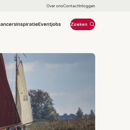
Over ons
Contact
Inloggen
lancers
Inspiratie
Eventjobs
Zoeken