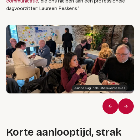
communicatie
, die ons hielpen aan een professionele
dagvoorzitter: Laureen Peskens.’
Aan de slag in de Tafellakensessies
Vorige
Volge
Korte aanlooptijd, strak