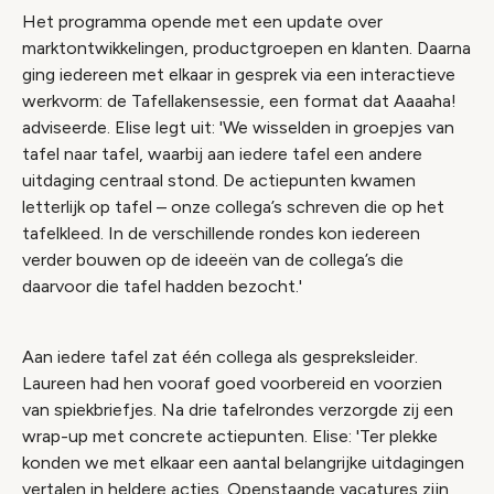
Het programma opende met een update over
marktontwikkelingen, productgroepen en klanten. Daarna
ging iedereen met elkaar in gesprek via een interactieve
werkvorm: de Tafellakensessie, een format dat Aaaaha!
adviseerde. Elise legt uit: 'We wisselden in groepjes van
tafel naar tafel, waarbij aan iedere tafel een andere
uitdaging centraal stond. De actiepunten kwamen
letterlijk op tafel – onze collega’s schreven die op het
tafelkleed. In de verschillende rondes kon iedereen
verder bouwen op de ideeën van de collega’s die
daarvoor die tafel hadden bezocht.'
Aan iedere tafel zat één collega als gespreksleider.
Laureen had hen vooraf goed voorbereid en voorzien
van spiekbriefjes. Na drie tafelrondes verzorgde zij een
wrap-up met concrete actiepunten. Elise: 'Ter plekke
konden we met elkaar een aantal belangrijke uitdagingen
vertalen in heldere acties. Openstaande vacatures zijn