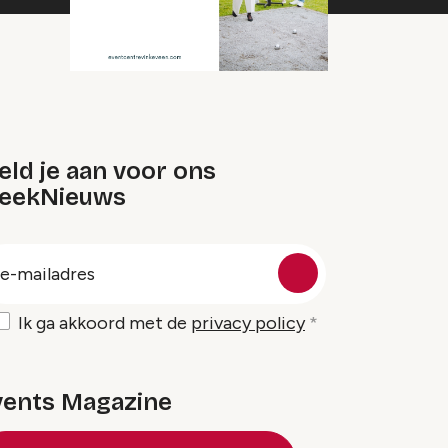
ld je aan voor ons
eekNieuws
oep
-
ailadres
Ik ga akkoord met de
privacy policy
vents Magazine