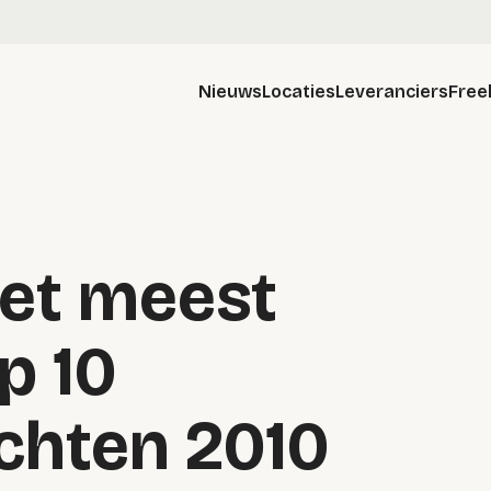
Nieuws
Locaties
Leveranciers
Free
et meest
p 10
chten 2010