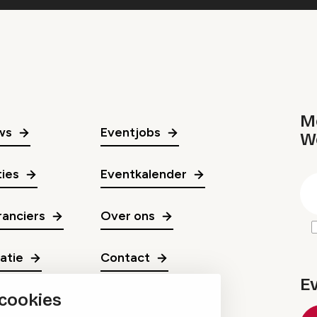
Me
ws
Eventjobs
W
gr
ies
Eventkalender
E
m
anciers
Over ons
ratie
Contact
E
 cookies