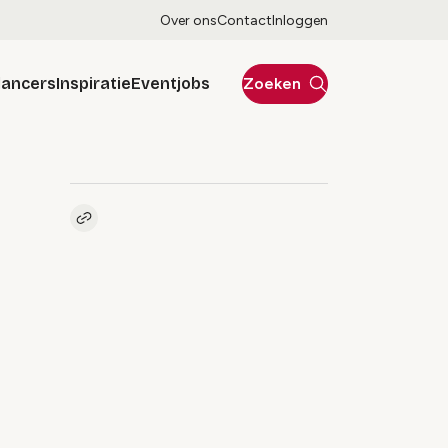
Over ons
Contact
Inloggen
lancers
Inspiratie
Eventjobs
Zoeken
Kopieer link naar artikel
Link