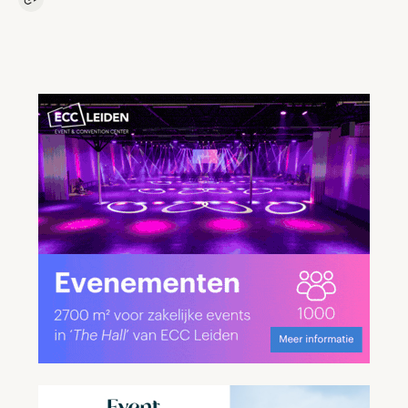
Kopieer link naar artikel
Link