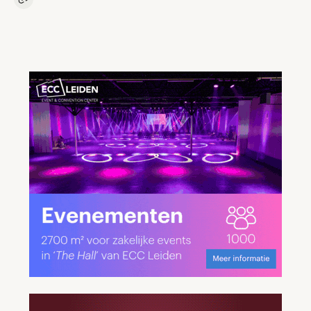
Kopieer link naar artikel
Link