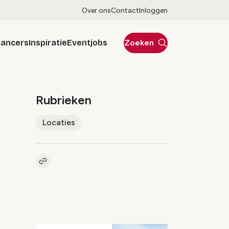
Over ons
Contact
Inloggen
lancers
Inspiratie
Eventjobs
Zoeken
Rubrieken
Locaties
Kopieer link naar artikel
Link