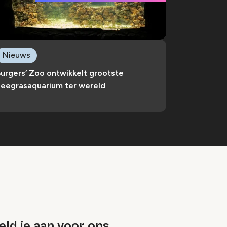
Nieuws
urgers’ Zoo ontwikkelt grootste
zeegrasaquarium ter wereld
ld je aan voor ons