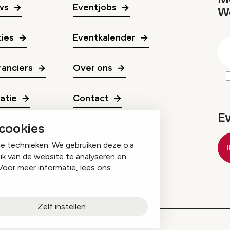
ws
Eventjobs
W
gr
ies
Eventkalender
E
m
anciers
Over ons
ratie
Contact
E
 cookies
ge technieken. We gebruiken deze o.a.
ik van de website te analyseren en
Voor meer informatie, lees ons
Zelf instellen