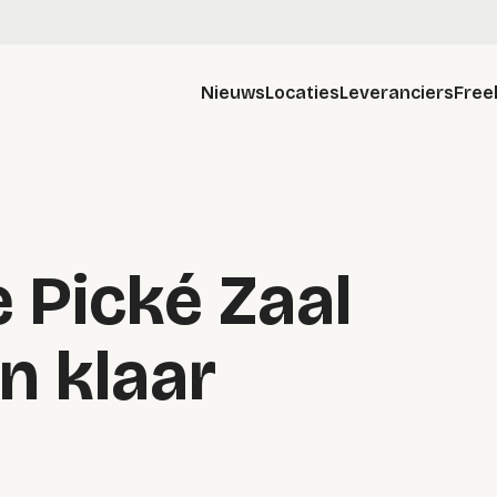
Nieuws
Locaties
Leveranciers
Free
 Pické Zaal
in klaar