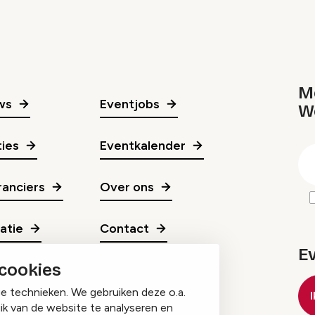
Me
ws
Eventjobs
W
gr
ies
Eventkalender
E
m
anciers
Over ons
ratie
Contact
E
 cookies
ge technieken. We gebruiken deze o.a.
ik van de website te analyseren en