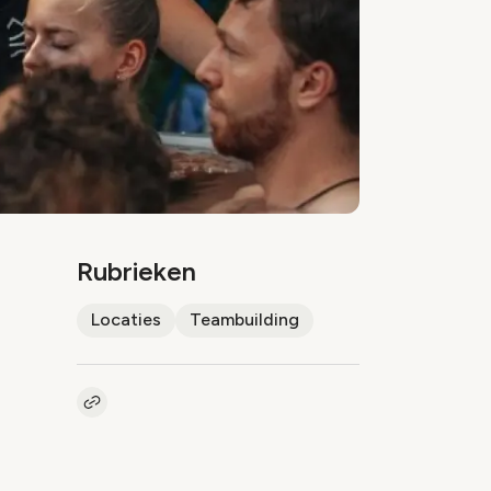
Rubrieken
Locaties
Teambuilding
Kopieer link naar artikel
Link