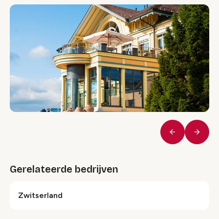
Vorige
Volge
Gerelateerde bedrijven
Zwitserland