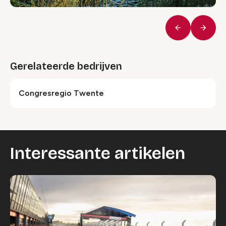
Vorige
Volge
Gerelateerde bedrijven
Congresregio Twente
Interessante artikelen