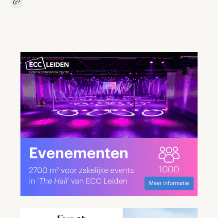
Kopieer link naar artikel
Link