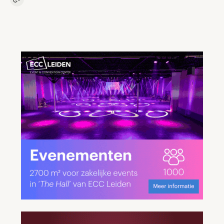
Kopieer link naar artikel
Link