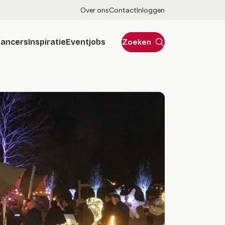
Over ons
Contact
Inloggen
lancers
Inspiratie
Eventjobs
Zoeken