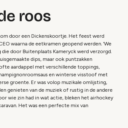
 de roos
om door een Dickenskoortje. Het feest werd
 CEO waarna de eetkramen geopend werden. ‘We
 die door Buitenplaats Kameryck werd verzorgd.
huisgemaakte dips, maar ook puntzakken
ofte aardappel met verschillende toppings,
e champignonroomsaus en winterse visstoof met
erse groente. Er was volop muzikale omlijsting,
n genieten van de muziek of rustig in de andere
Voor wie zin had in wat actie, bleken het airhockey
 caravan. Het was een perfecte mix van