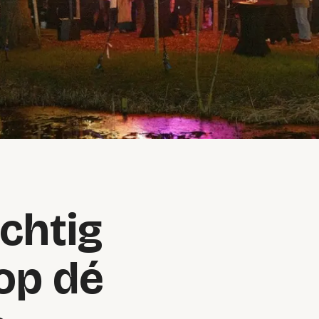
chtig
op dé