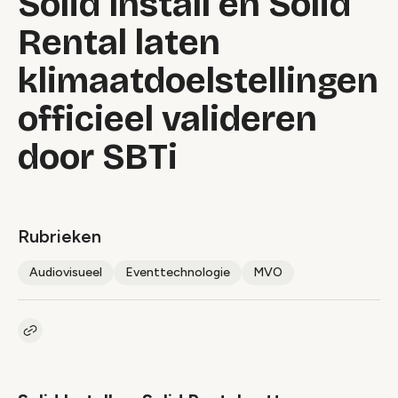
Solid Install en Solid
Rental laten
klimaatdoelstellingen
officieel valideren
door SBTi
Rubrieken
Audiovisueel
Eventtechnologie
MVO
Kopieer link naar artikel
Link