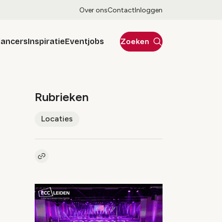
Over ons
Contact
Inloggen
lancers
Inspiratie
Eventjobs
Zoeken
Rubrieken
Locaties
Kopieer link naar artikel
Link