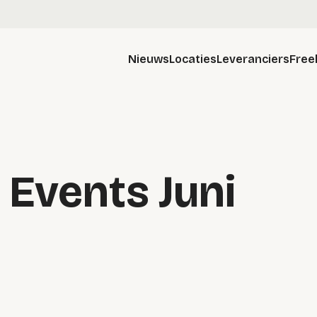
Nieuws
Locaties
Leveranciers
Free
e Events Juni