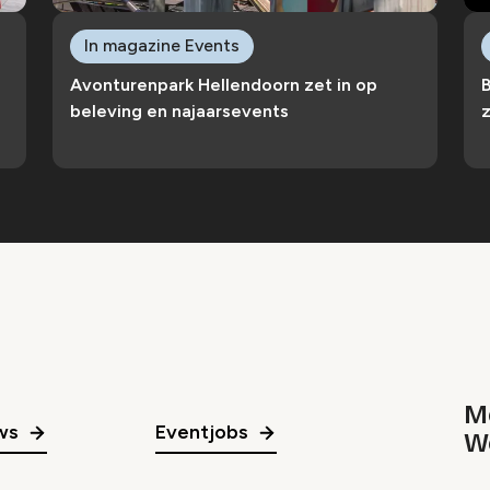
In magazine Events
Avonturenpark Hellendoorn zet in op
B
beleving en najaarsevents
Me
ws
Eventjobs
W
gr