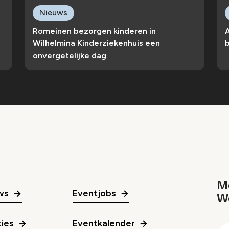
Nieuws
Romeinen bezorgen kinderen in
Wilhelmina Kinderziekenhuis een
b
onvergetelijke dag
Me
ws
Eventjobs
W
gr
ies
Eventkalender