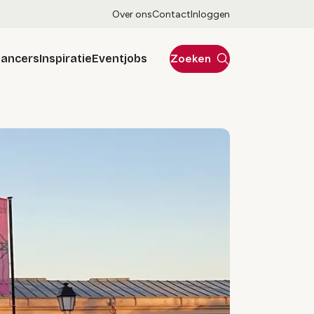
Over ons
Contact
Inloggen
lancers
Inspiratie
Eventjobs
Zoeken